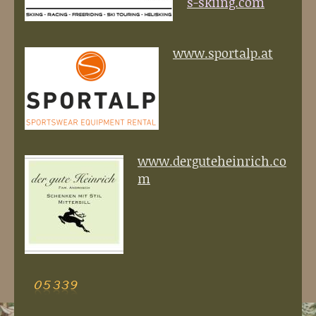
s-skiing.com
www.sportalp.at
www.derguteheinrich.co
m