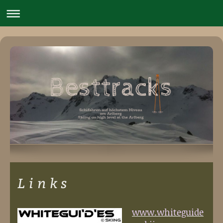
L i n k s
www.whiteguide